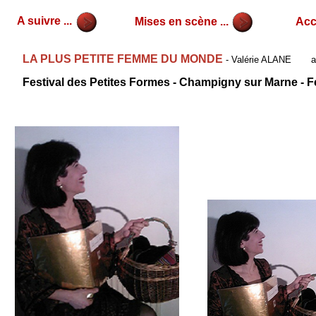
A suivre ...
Mises en scène ...
Accu
LA PLUS PETITE FEMME DU MONDE
- Valérie ALANE av
Festival des Petites Formes - Champigny sur Marne - F