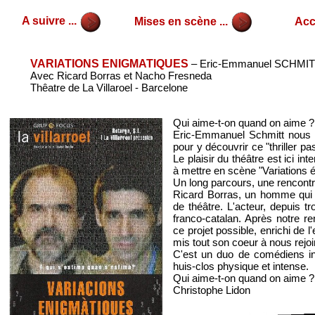
A suivre ...
Mises en scène ...
Accu
VARIATIONS ENIGMATIQUES
– Eric-Emmanuel SCHMI
Avec Ricard Borras et Nacho Fresneda
Thêatre de La Villaroel - Barcelone
Qui aime-t-on quand on aime ? 
Eric-Emmanuel Schmitt nous e
pour y découvrir ce "thriller pa
Le plaisir du théâtre est ici i
à mettre en scène "Variations é
Un long parcours, une rencontr
Ricard Borras, un homme qui r
de théâtre. L'acteur, depuis tr
franco-catalan. Après notre re
ce projet possible, enrichi de
mis tout son coeur à nous rejoi
C'est un duo de comédiens inv
huis-clos physique et intense.
Qui aime-t-on quand on aime ? .
Christophe Lidon