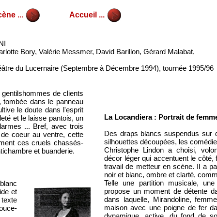
ène ...
Accueil ...
NI
lotte Bory, Valérie Messmer, David Barillon, Gérard Malabat,
héâtre du Lucernaire (Septembre à Décembre 1994), tournée 1995/96
s gentilshommes de clients
n, tombée dans le panneau
ive le doute dans l'esprit
La Locandiera : Portrait de femm
té et le laisse pantois, un
larmes ... Bref, avec trois
Des draps blancs suspendus sur des
de coeur au ventre, cette
silhouettes découpées, les comédie
ment ces cruels chassés-
Christophe Lindon a choisi, volo
ntichambre et buanderie.
décor léger qui accentuent le côté, 
travail de metteur en scène. Il a p
noir et blanc, ombre et clarté, co
Telle une partition musicale, une
 blanc
propose un moment de détente da
ide et
dans laquelle, Mirandoline, fem
texte
maison avec une poigne de fer dan
ouce-
dynamique, active, du fond de s