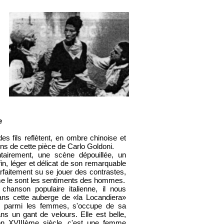
e
 fils reflètent, en ombre chinoise et
ns de cette pièce de Carlo Goldoni.
ntairement, une scène dépouillée, un
fin, léger et délicat de son remarquable
arfaitement su se jouer des contrastes,
mme le sont les sentiments des hommes.
 chanson populaire italienne, il nous
ns cette auberge de «la Locandiera»
me parmi les femmes, s'occupe de sa
s un gant de velours. Elle est belle,
on XVIIIème siècle, c'est une femme