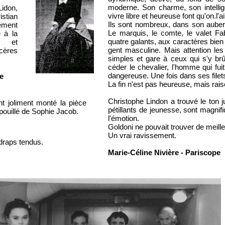
moderne. Son charme, son intellig
Lidon,
vivre libre et heureuse font qu'on.l
stian
Ils sont nombreux, dans son auber
nement
Le marquis, le comte, le valet Fa
e à la
quatre galants, aux caractères bien
te et
gent masculine. Mais attention le
cères
simples et gare à ceux qui s'y brûle
céder le chevalier, l'homme qui fuit
dangereuse. Une fois dans ses filets
e
La fin n'est pas heureuse, mais rai
Christophe Lindon a trouvé le ton j
t joliment monté la pièce
pétillants de jeunesse, sont magnifi
pouillé de Sophie Jacob.
l'émotion.
Goldoni ne pouvait trouver de meille
Un vrai ravissement.
draps tendus.
Marie-Céline Nivière - Pariscope