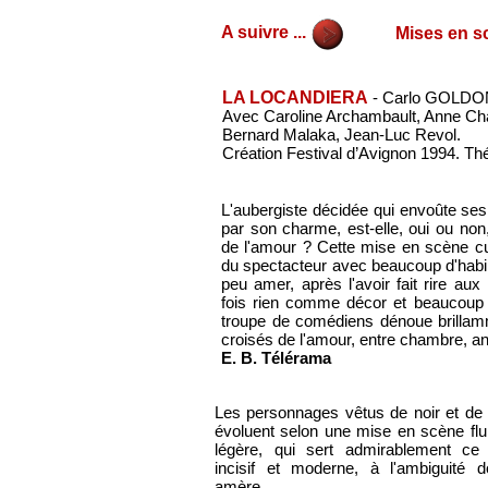
A suivre ...
Mises en sc
LA LOCANDIERA
- Carlo GOLDO
Avec Caroline Archambault, Anne Char
Bernard Malaka, Jean-Luc Revol.
Création Festival d’Avignon 1994. T
L'aubergiste décidée qui envoûte se
par son charme, est-elle, oui ou no
de l'amour ? Cette mise en scène cult
du spectacteur avec beaucoup d'habile
peu amer, après l'avoir fait rire aux 
fois rien comme décor et beaucoup 
troupe de comédiens dénoue brillam
croisés de l'amour, entre chambre, a
E. B. Télérama
Les personnages vêtus de noir et de
évoluent selon une mise en scène flu
légère, qui sert admirablement ce 
incisif et moderne, à l'ambiguité d
amère ...