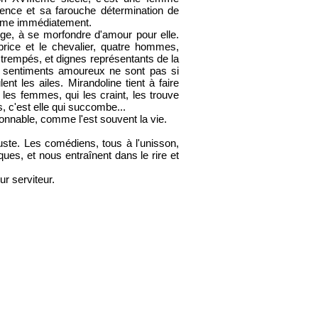
ence et sa farouche détermination de
'aime immédiatement.
ge, à se morfondre d'amour pour elle.
brice et le chevalier, quatre hommes,
 trempés, et dignes représentants de la
s sentiments amoureux ne sont pas si
nt les ailes. Mirandoline tient à faire
 les femmes, qui les craint, les trouve
, c'est elle qui succombe...
sonnable, comme l'est souvent la vie.
uste. Les comédiens, tous à l'unisson,
ques, et nous entraînent dans le rire et
ur serviteur.