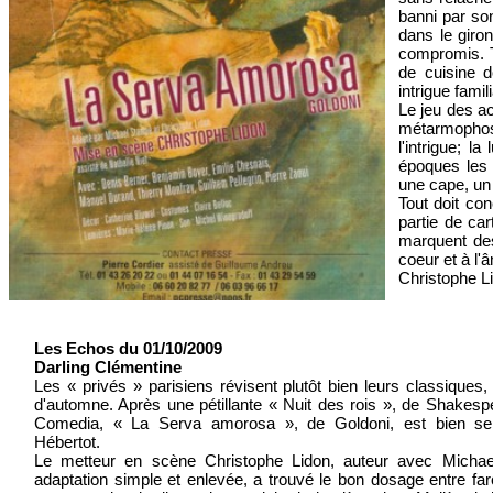
banni par son
dans le giron
compromis. T
de cuisine d
intrigue fami
Le jeu des ac
métarmophose
l'intrigue; 
époques les 
une cape, un 
Tout doit con
partie de car
marquent des
coeur et à l'
Christophe L
Les Echos du 01/10/2009
Darling Clémentine
Les « privés » parisiens révisent plutôt bien leurs classiques,
d'automne. Après une pétillante « Nuit des rois », de Shakesp
Comedia, « La Serva amorosa », de Goldoni, est bien se
Hébertot.
Le metteur en scène Christophe Lidon, auteur avec Micha
adaptation simple et enlevée, a trouvé le bon dosage entre far