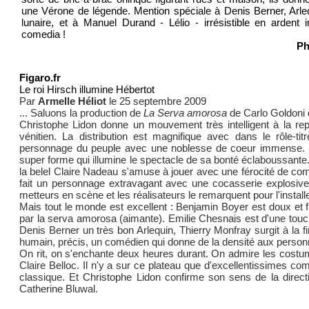
une Vérone de légende. Mention spéciale à Denis Berner, Arleq
lunaire, et à Manuel Durand - Lélio - irrésistible en ardent i
comedia !
Ph
Figaro.fr
Le roi Hirsch illumine Hébertot
Par
Armelle Héliot
le 25 septembre 2009
... Saluons la production de
La Serva amorosa
de Carlo Goldoni d
Christophe Lidon donne un mouvement très intelligent à la rep
vénitien. La distribution est magnifique avec dans le rôle-ti
personnage du peuple avec une noblesse de coeur immense. So
super forme qui illumine le spectacle de sa bonté éclaboussant
la belel Claire Nadeau s'amuse à jouer avec une férocité de com
fait un personnage extravagant avec une cocasserie explosive. 
metteurs en scène et les réalisateurs le remarquent pour l'installe
Mais tout le monde est excellent : Benjamin Boyer est doux et fin
par la serva amorosa (aimante). Emilie Chesnais est d'une touch
Denis Berner un très bon Arlequin, Thierry Monfray surgit à la f
humain, précis, un comédien qui donne de la densité aux personn
On rit, on s'enchante deux heures durant. On admire les costu
Claire Belloc. Il n'y a sur ce plateau que d'excellentissimes com
classique. Et Christophe Lidon confirme son sens de la dire
Catherine Bluwal.