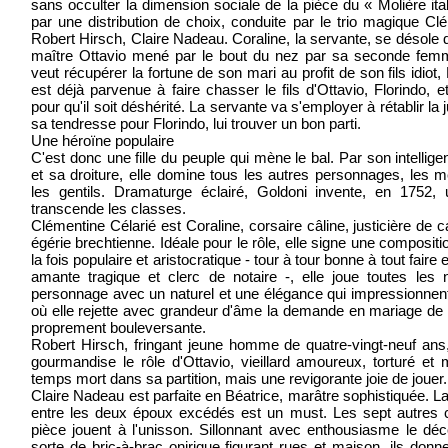
sans occulter la dimension sociale de la pièce du « Molière itali
par une distribution de choix, conduite par le trio magique Cl
Robert Hirsch, Claire Nadeau. Coraline, la servante, se désole 
maître Ottavio mené par le bout du nez par sa seconde femm
veut récupérer la fortune de son mari au profit de son fils idiot, L
est déjà parvenue à faire chasser le fils d'Ottavio, Florindo, 
pour qu'il soit déshérité. La servante va s'employer à rétablir la 
sa tendresse pour Florindo, lui trouver un bon parti.
Une héroïne populaire
C'est donc une fille du peuple qui mène le bal. Par son intelli
et sa droiture, elle domine tous les autres personnages, le
les gentils. Dramaturge éclairé, Goldoni invente, en 1752,
transcende les classes.
Clémentine Célarié est Coraline, corsaire câline, justicière de 
égérie brechtienne. Idéale pour le rôle, elle signe une compositi
la fois populaire et aristocratique - tour à tour bonne à tout faire
amante tragique et clerc de notaire -, elle joue toutes le
personnage avec un naturel et une élégance qui impressionnen
où elle rejette avec grandeur d'âme la demande en mariage de F
proprement bouleversante.
Robert Hirsch, fringant jeune homme de quatre-vingt-neuf ans,
gourmandise le rôle d'Ottavio, vieillard amoureux, torturé et 
temps mort dans sa partition, mais une revigorante joie de jouer.
Claire Nadeau est parfaite en Béatrice, marâtre sophistiquée. La
entre les deux époux excédés est un must. Les sept autres 
pièce jouent à l'unisson. Sillonnant avec enthousiasme le déc
sorte de bric-à-brac onirique figurant rues et maison, ils donnen