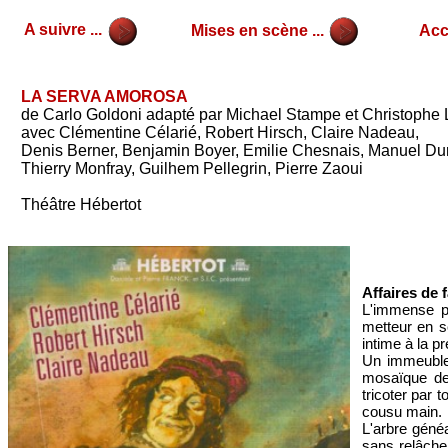
A suivre ...
Mises en scène ...
Accu
LA SERVA AMOROSA
de Carlo Goldoni adapté par Michael Stampe et Christophe 
avec Clémentine Célarié, Robert Hirsch, Claire Nadeau,
Denis Berner, Benjamin Boyer, Emilie Chesnais, Manuel Du
Thierry Monfray, Guilhem Pellegrin, Pierre Zaoui
Théâtre Hébertot
Affaires de 
L'immense pl
metteur en s
intime à la p
Un immeuble, 
mosaïque des
tricoter par 
cousu main.
L'arbre généa
sans relâche 