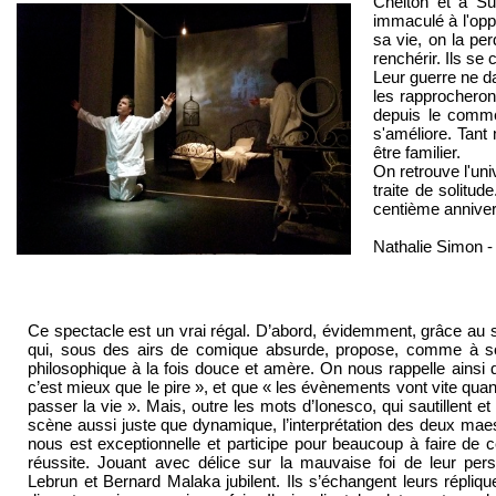
Chelton et à S
immaculé à l'oppos
sa vie, on la per
renchérir. Ils se
Leur guerre ne da
les rapprocheront
depuis le commen
s'améliore. Tant
être familier.
On retrouve l'uni
traite de solitu
centième anniver
Nathalie Simon 
Ce spectacle est un vrai régal. D’abord, évidemment, grâce au 
qui, sous des airs de comique absurde, propose, comme à son
philosophique à la fois douce et amère. On nous rappelle ainsi 
c’est mieux que le pire », et que « les évènements vont vite quand
passer la vie ». Mais, outre les mots d’Ionesco, qui sautillent e
scène aussi juste que dynamique, l’interprétation des deux maes
nous est exceptionnelle et participe pour beaucoup à faire de c
réussite. Jouant avec délice sur la mauvaise foi de leur pers
Lebrun et Bernard Malaka jubilent. Ils s’échangent leurs répliq