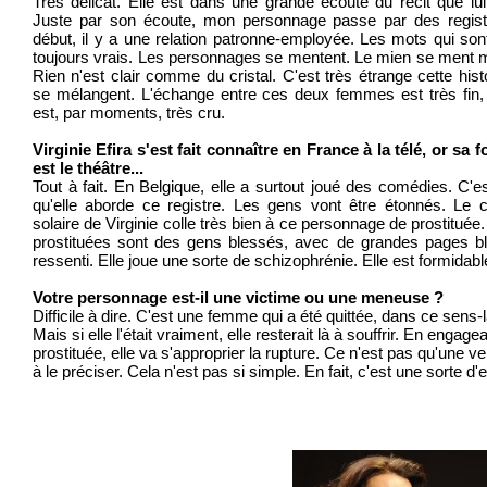
Très délicat. Elle est dans une grande écoute du récit que lui f
Juste par son écoute, mon personnage passe par des registr
début, il y a une relation patronne-employée. Les mots qui son
toujours vrais. Les personnages se mentent. Le mien se ment
Rien n'est clair comme du cristal. C'est très étrange cette histo
se mélangent. L'échange entre ces deux femmes est très fin,
est, par moments, très cru.
Virginie Efira s'est fait connaître en France à la télé, or sa
est le théâtre...
Tout à fait. En Belgique, elle a surtout joué des comédies. C'es
qu'elle aborde ce registre. Les gens vont être étonnés. Le cô
solaire de Virginie colle très bien à ce personnage de prostituée
prostituées sont des gens blessés, avec de grandes pages b
ressenti. Elle joue une sorte de schizophrénie. Elle est formidabl
Votre personnage est-il une victime ou une meneuse ?
Difficile à dire. C'est une femme qui a été quittée, dans ce sens-là
Mais si elle l'était vraiment, elle resterait là à souffrir. En engage
prostituée, elle va s'approprier la rupture. Ce n'est pas qu'une v
à le préciser. Cela n'est pas si simple. En fait, c'est une sorte d