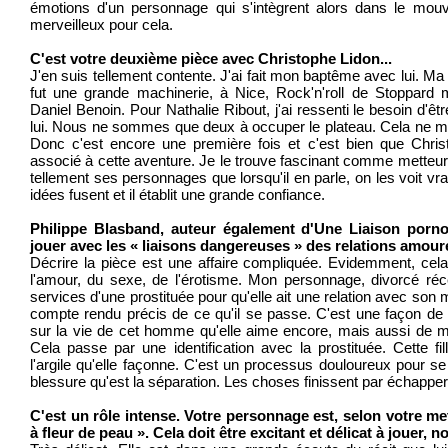
émotions d'un personnage qui s'intègrent alors dans le mou
merveilleux pour cela.
C'est votre deuxième pièce avec Christophe Lidon...
J'en suis tellement contente. J'ai fait mon baptême avec lui. Ma
fut une grande machinerie, à Nice, Rock'n'roll de Stoppard
Daniel Benoin. Pour Nathalie Ribout, j'ai ressenti le besoin d'ê
lui. Nous ne sommes que deux à occuper le plateau. Cela ne m'
Donc c'est encore une première fois et c'est bien que Chris
associé à cette aventure. Je le trouve fascinant comme metteur
tellement ses personnages que lorsqu'il en parle, on les voit vr
idées fusent et il établit une grande confiance.
Philippe Blasband, auteur également d'Une Liaison porn
jouer avec les « liaisons dangereuses » des relations amou
Décrire la pièce est une affaire compliquée. Evidemment, cela
l'amour, du sexe, de l'érotisme. Mon personnage, divorcé ré
services d'une prostituée pour qu'elle ait une relation avec son m
compte rendu précis de ce qu'il se passe. C'est une façon de 
sur la vie de cet homme qu'elle aime encore, mais aussi de mi
Cela passe par une identification avec la prostituée. Cette f
l'argile qu'elle façonne. C'est un processus douloureux pour se
blessure qu'est la séparation. Les choses finissent par échapper
C'est un rôle intense. Votre personnage est, selon votre me
à fleur de peau ». Cela doit être excitant et délicat à jouer, n