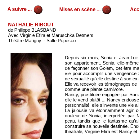
A suivre ...
Mises en scène ...
Accu
NATHALIE RIBOUT
de Philippe BLASBAND
Avec Virginie Efira et Maruschka Detmers
Théâtre Marigny - Salle Popesco
Depuis six mois, Sonia et Jean-Luc
son appartement, Sonia, elle-même
de façonner son Golem, cet être ma
vie pour accomplir une vengeance : 
de sexualité qu’elle destine à son ex
Elle va recevoir les témoignages de Na
comme une plante carnivore.
Nancy, prostituée engagée par Soni
elle le vend plutôt ... Nancy endosse 
personnalité, elle s’invente une vie ai
La jalousie va étonnamment agir c
douleur de Sonia, interprétée par
peau, tandis que le fantasme qu’a
construire sa nouvelle destinée. End
théâtrale, Virginie Efira est Nancy et 