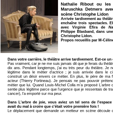
Nathalie Ribout ou les 
Maruschka Detmers ave
scène Christophe Lidon
Arrivée tardivement au théâtr
enchaîne trois spectacles. El
avec Virginie Efira de
Na
Philippe Blasband, dans un
Christophe Lidon.
Propos recueillis par M-Célin
Dans votre carrière, le théâtre arrive tardivement. Est-ce un
Pas vraiment, car je ne me suis jamais dit que je ferais du théâ
dix ans. Pendant longtemps, j'ai eu très peur du théâtre. Je 
légitime dans le métier d'actrice ; je suis arrivée dans le 
construit un désir envers ce métier. En plus, le père de ma fi
acteur (Thierry Fortineau). Je pensais ne pas pouvoir préten
métier que lui. Quand Louis-Michel Colla m'a proposé L'arbre d
sentie plus légitime parce que l'urgence que je ressentais de trai
cancer), l'a emporté sur ma peur.
Dans L'arbre de joie, vous aviez un tel sens de l'espace
avait du mal à croire que c'était votre première fois !
Le déplacement que demande un metteur en scène découle d