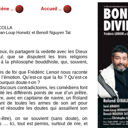
ène ...
Accueil ...
 COLLA
an-Loup Horwitz et Benoît Nguyen Tat
eux, ils partagent la vedette avec les Dieux
, que se disputent les trois religions
à la philosophe bouddhiste, qui, souvent,
s de foi que Frédéric Lenoir nous raconte
 à l’émotion. Qu’est-ce que la foi ? Qu’est-ce
ourquoi doute-t-on ?
iscours contradictoires, les comédiens font
té les différents points de vue d’un prêtre,
ze, avec en capitaine de navire, un Roland
ant de toutes les armes de son art pour
 et résoudre les doutes qui assaillent son
-être), on se souvient (sans doute), on
… Ici, tout est permis, surtout de rire, et