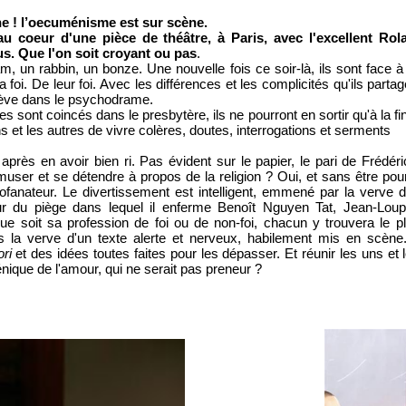
e ! l’oecuménisme est sur scène.
 au coeur d'une pièce de théâtre, à Paris, avec l'excellent Ro
us. Que l'on soit croyant ou pas
.
m, un rabbin, un bonze. Une nouvelle fois ce soir-là, ils sont face à
a foi. De leur foi. Avec les différences et les complicités qu'ils parta
ève dans le psychodrame.
 sont coincés dans le presbytère, ils ne pourront en sortir qu'à la f
 et les autres de vivre colères, doutes, interrogations et serments
 après en avoir bien ri. Pas évident sur le papier, le pari de Frédéri
muser et se détendre à propos de la religion ? Oui, et sans être po
ofanateur. Le divertissement est intelligent, emmené par la verve 
r du piège dans lequel il enferme Benoît Nguyen Tat, Jean-Loup
e soit sa profession de foi ou de non-foi, chacun y trouvera le pla
ans la verve d'un texte alerte et nerveux, habilement mis en scèn
ori
et des idées toutes faites pour les dépasser. Et réunir les uns et 
que de l'amour, qui ne serait pas preneur ?