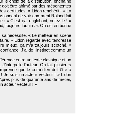
r le choix de la distribution, enchaîne
 ne doit être abîmé par des mésententes
es certitudes. » Lidon renchérit : « La
essionnant de voir comment Roland fait
e : « C’est ça, englobant, notez-le ! »
nd, toujours taquin : « On est en bonne
ur sa nécessité. « Le metteur en scène
s faire. » Lidon regarde avec tendresse
core mieux, ça m’a toujours scotché. »
 confiance. J’ai de l’instinct comme un
fférence entre un texte classique et un
J’interpelle l’auteur. On fait plusieurs
omprenne que le comédien doit être à
e ! Je suis un acteur vecteur ! » Lidon
 Après plus de quarante ans de métier,
un acteur vecteur ! »