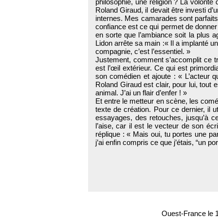
philosophie, une religion ? La volonté
Roland Giraud, il devait être investi d
internes. Mes camarades sont parfaits.
confiance est ce qui permet de donner 
en sorte que l’ambiance soit la plus ag
Lidon arrête sa main :« Il a implanté 
compagnie, c’est l’essentiel. »
Justement, comment s’accomplit ce tra
est l’œil extérieur. Ce qui est primord
son comédien et ajoute : « L’acteur qu
Roland Giraud est clair, pour lui, tout
animal. J’ai un flair d’enfer ! »
Et entre le metteur en scène, les coméd
texte de création. Pour ce dernier, il u
essayages, des retouches, jusqu’à ce
l’aise, car il est le vecteur de son é
réplique : « Mais oui, tu portes une 
j’ai enfin compris ce que j’étais, “un po
Ouest-France le 