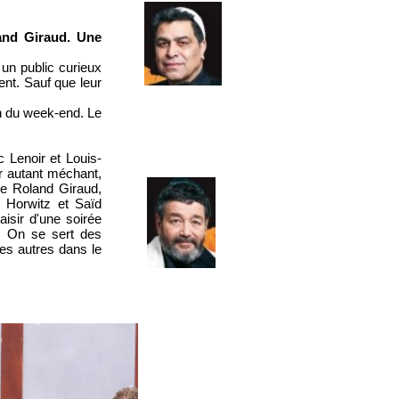
land Giraud. Une
 un public curieux
gent. Sauf que leur
in du week-end. Le
c Lenoir et Louis-
ur autant méchant,
de Roland Giraud,
 Horwitz et Saïd
isir d'une soirée
e. On se sert des
les autres dans le