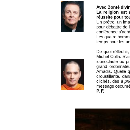
Avec Bonté divin
La religion est
réussite pour to
Un prêtre, un ima
pour débattre de l
conférence s'ach
Les quatre hommes
temps pour les uns
De quoi réfléchir,
Michel Colla. S'a
iconoclaste ou pr
grand ordonnateu
Amadis. Quelle qu
croustillante, d
clichés, des
à pri
message oecuméni
P. F.