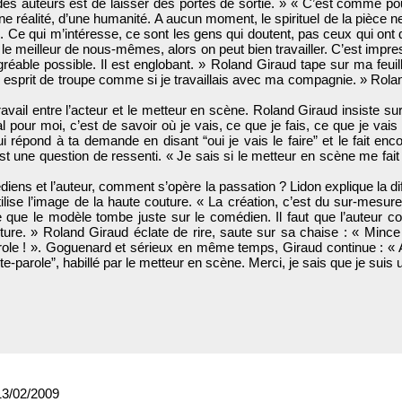
 des auteurs est de laisser des portes de sortie. » « C’est comme pou
’une réalité, d’une humanité. A aucun moment, le spirituel de la pièce
 Ce qui m’intéresse, ce sont les gens qui doutent, pas ceux qui ont d
le meilleur de nous-mêmes, alors on peut bien travailler. C’est impr
réable possible. Il est englobant. » Roland Giraud tape sur ma feuill
un esprit de troupe comme si je travaillais avec ma compagnie. » Rola
vail entre l’acteur et le metteur en scène. Roland Giraud insiste s
ial pour moi, c’est de savoir où je vais, ce que je fais, ce que je vai
i répond à ta demande en disant “oui je vais le faire” et le fait en
 est une question de ressenti. « Je sais si le metteur en scène me fait
iens et l’auteur, comment s’opère la passation ? Lidon explique la di
tilise l’image de la haute couture. « La création, c’est du sur-mesure. 
 que le modèle tombe juste sur le comédien. Il faut que l’auteur c
criture. » Roland Giraud éclate de rire, saute sur sa chaise : « Minc
parole ! ». Goguenard et sérieux en même temps, Giraud continue : «
rte-parole”, habillé par le metteur en scène. Merci, je sais que je suis 
13/02/2009