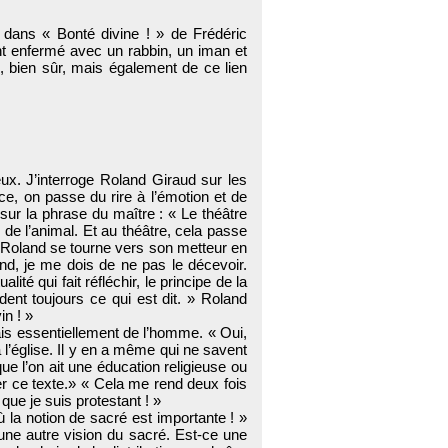
 dans « Bonté divine ! » de Frédéric
ant enfermé avec un rabbin, un iman et
, bien sûr, mais également de ce lien
ux. J’interroge Roland Giraud sur les
ce, on passe du rire à l’émotion et de
 sur la phrase du maître : « Le théâtre
e de l’animal. Et au théâtre, cela passe
 »Roland se tourne vers son metteur en
and, je me dois de ne pas le décevoir.
té qui fait réfléchir, le principe de la
ent toujours ce qui est dit. » Roland
in ! »
mais essentiellement de l’homme. « Oui,
à l’église. Il y en a même qui ne savent
ue l’on ait une éducation religieuse ou
uer ce texte.» « Cela me rend deux fois
que je suis protestant ! »
ù la notion de sacré est importante ! »
 une autre vision du sacré. Est-ce une