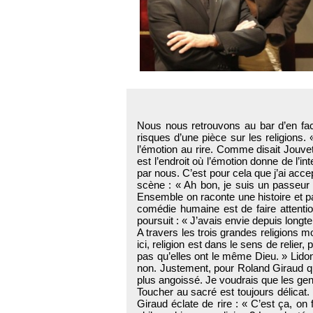
Nous nous retrouvons au bar d’en face
risques d’une pièce sur les religions.
l’émotion au rire. Comme disait Jouvet,
est l’endroit où l’émotion donne de l’in
par nous. C’est pour cela que j’ai acc
scène : « Ah bon, je suis un passeur 
Ensemble on raconte une histoire et par 
comédie humaine est de faire attentio
poursuit : « J’avais envie depuis long
A travers les trois grandes religions 
ici, religion est dans le sens de relier
pas qu’elles ont le même Dieu. » Lidon 
non. Justement, pour Roland Giraud qui
plus angoissé. Je voudrais que les gens
Toucher au sacré est toujours délicat. 
Giraud éclate de rire : « C’est ça, on