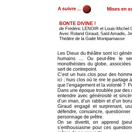
A suivre ...
Mises en sc
BONTE DIVINE !
de Frédéric LENOIR et Louis-Michel
Avec Roland Giraud, Saïd Amadis, Je
Théâtre de la Gaité Montparnasse
Les Dieux du théâtre sont ici génér
humains … Ou peut-être le seul
monothéistes du globe, associées 
sert de contrepoint.
C’est un huis clos pour des homme
ici ; huis clos où le rire le partage
que l’engagement et la volonté ? P
Dans une époque troublée par des d
entendre avec générosité et sincéri
d’un iman, d’un rabbin et d’un bon
Giraud engagé et surprenant, us
défendre, convaincre, questionner
personnage de prêtre.
On se divertit, on apprend (peut
s’enthousiasme pour ces questions 