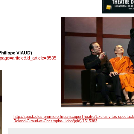
Philippe VIAUD)
p?page=article&id_article=9535
http://spectacles.premiere.fr/pariscope/Theatre/Exclusivites-spectacl
Roland-Giraud-et-Christophe-Lidon/(gid)/1515383