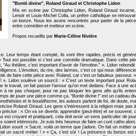
"Bonté divine", Roland Giraud et Christophe Lidon
Mis en scène par Christophe Lidon, Roland Giraud incarne,
Lenoir et Louis-Michel Colla, un prêtre catholique se retrouv
un bonze. Nous les avons rencontrés pour parler de la pièce
entre comédien et metteur en scène.
Propos recueillis par
Marie-Céline Nivière
. Leur temps étant compté, ils vont être rapides, précis et génére
 « Tout est possible si c’est une comédie dramatique. Dans cette piè
 “Au théâtre, c’est important d’avoir de l’émotion.” ». Lidon rebondit
telligence. L’émotion, du rire, des larmes, c’est ce qui nous différenci
epté de faire cette pièce avec Roland, car c’est un fabuleux passeur.
! ». Lidon soulève un sourcil : « C’est un texte important pour Rol
le travail, on fait passer l’amour qu’on met dedans. Face à une actuali
n à ne pas choquer, pour ne pas bloquer les gens afin qu’ils entend
temps de jouer une pièce comme ça. “Bonté divine !” est un cadeau div
monothéistes et le bouddhisme, les auteurs parlent de foi, de doute, 
, précise Roland Giraud. Les gens s’intéressent à la religion mais pas 
précise : « On va se divertir, apprendre (peut-être) et se souvenir, q
 est croyant et pratiquant, cela doit avoir un sens particulier de jo
 soient intéressés. Je suis très heureux de faire un curé catho alors 
Lidon sourit :« Sacré, voilà un terme que j’adore. On fait un métier o
 fait un sacré métier ! » « Ça, c’est sûr ! La présence du bonze est