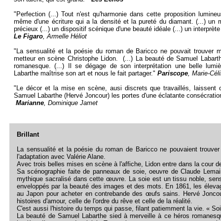
"Perfection (...) Tout n'est qu'harmonie dans cette proposition lumine
même d'une écriture qui a la densité et la pureté du diamant. (...) un 
précieux (...) un dispositif scénique d'une beauté idéale (...) un interprèt
Le Figaro
, Armelle Héliot
"La sensualité et la poésie du roman de Baricco ne pouvait trouver me
metteur en scène Christophe Lidon. (...) La beauté de Samuel Labarth
romanesque. (...) Il se dégage de son interprétation une belle lumière
Labarthe maîtrise son art et nous le fait partager."
Pariscope
, Marie-Cél
"Le décor et la mise en scène, ausi discrets que travaillés, laissent
Samuel Labarthe (Hervé Joncour) les portes d'une éclatante consécratio
Marianne
, Dominique Jamet
Brillant
La sensualité et la poésie du roman de Baricco ne pouvaient trouver
l'adaptation avec Valérie Alane.
Avec trois belles mises en scène à l'affiche, Lidon entre dans la cour d
Sa scénographie faite de panneaux de soie, oeuvre de Claude Lemair
mythique sacralisé dans cette œuvre. La soie est un tissu noble, sens
enveloppés par la beauté des images et des mots. En 1861, les éleva
au Japon pour acheter en contrebande des œufs sains. Hervé Joncour
histoires d'amour, celle de l'ordre du rêve et celle de la réalité.
C'est aussi l'histoire du temps qui passe, filant patiemment la vie. « 
La beauté de Samuel Labarthe sied à merveille à ce héros romanesque