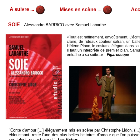
A suivre ...
Mises en scène ...
Accu
SOIE
-
Alessandro BARRICO avec Samuel Labarthe
«Tout est raffinement, envoûtement. L’écri
claire, de rideaux couleur safran, un bal
Hélène Pinon, le costume élégant dans sa s
Il faut un interprète de premier plan. Sam
entraîne à sa suite...»
Figaroscope
"Conte d'amour [...] élégamment mis en scène par Christophe Lidon. (...) 
éblouissant, reste l'une des plus belles histoires d'amour que l'on puisse 
son talent, qui est grand."
Les Echos