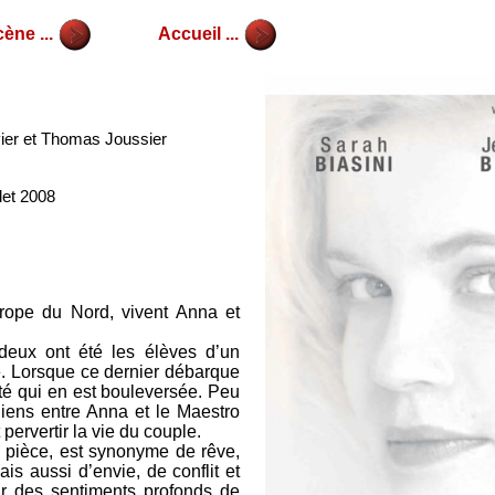
ène ...
Accueil ...
vier et Thomas Joussier
let 2008
rope du Nord, vivent Anna et
 deux ont été les élèves d’un
e. Lorsque ce dernier débarque
mité qui en est bouleversée. Peu
iens entre Anna et le Maestro
pervertir la vie du couple.
a pièce, est synonyme de rêve,
s aussi d’envie, de conflit et
ur des sentiments profonds de