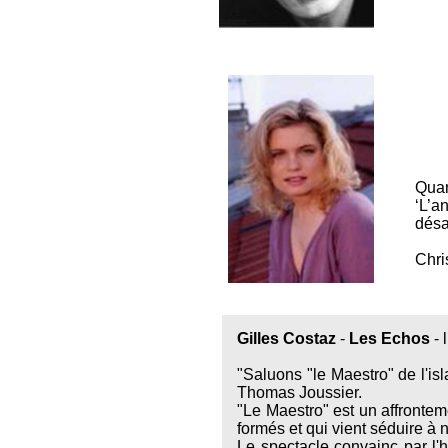
Quan
‘L’
désa
Chri
Gilles Costaz
-
Les Echos
- 
"Saluons "le Maestro" de l'is
Thomas Joussier.
"Le Maestro" est un affronteme
formés et qui vient séduire à
Le spectacle convainc par l'