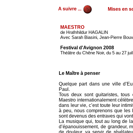
A suivre ...
Mises en sc
MAESTRO
de Hrafnhildur HAGALIN
Avec Sarah Biasini, Jean-Pierre Bou
Festival d'Avignon 2008
Théâtre du Chêne Noir, du 5 au 27 juil
Le Maître à penser
Quelque part dans une ville d’Eu
Paul.
Tous deux sont guitaristes, tous
Maestro internationalement célèbr
dans leur vie, c’est toute leur inti
à peu, nous comprenons que les l
sont devenus des entraves qui vont 
La musique qui, tout au long de l
d’épanouissement, de grandeur, mai
de douleur, va servir de révélate