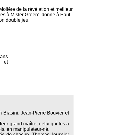
ière de la révélation et meilleur
tes à Mister Green’, donne à Paul
son double jeu.
dans
e et
 Biasini, Jean-Pierre Bouvier et
leur grand maître, celui qui les a
ois, en manipulateur-né.
ilés de chacun. Thomas Joussier