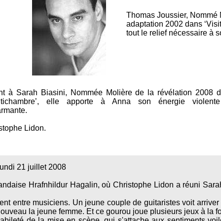
Thomas Joussier, Nommé Mol
adaptation 2002 dans ‘Visi
tout le relief nécessaire à 
t à Sarah Biasini, Nommée Molière de la révélation 2008 
antichambre’, elle apporte à Anna son énergie violent
rmante.
stophe Lidon.
lundi 21 juillet 2008
landaise Hrafnhildur Hagalin, où Christophe Lidon a réuni Sarah
nt entre musiciens. Un jeune couple de guitaristes voit arriver 
 nouveau la jeune femme. Et ce gourou joue plusieurs jeux à la f
habileté de la mise en scène, qui s'attache aux sentiments vo