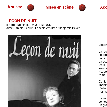
A suivre ...
Mises en scène ...
Accu
LECON DE NUIT
d’après Dominique Vivant DENON
avec Danièle Lebrun, Pascale Arbillot et Benjamin Boyer
Leçon 
La jeu
sourir
confi
partic
avec 
satisf
«Leçon
l'amou
Ce te
libert
L'adap
Pointe
La mi
comédi
un gra