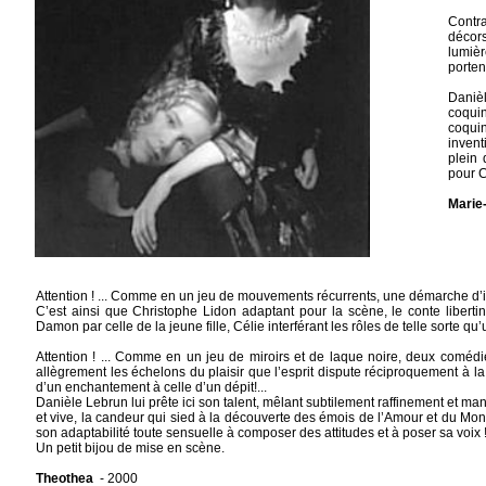
Contra
décors
lumièr
porten
Daniè
coquin
coquin
invent
plein 
pour C
Marie-
Attention ! ... Comme en un jeu de mouvements récurrents, une démarche d’in
C’est ainsi que Christophe Lidon adaptant pour la scène, le conte liber
Damon par celle de la jeune fille, Célie interférant les rôles de telle sorte 
Attention ! ... Comme en un jeu de miroirs et de laque noire, deux coméd
allègrement les échelons du plaisir que l’esprit dispute réciproquement à l
d’un enchantement à celle d’un dépit!...
Danièle Lebrun lui prête ici son talent, mêlant subtilement raffinement et m
et vive, la candeur qui sied à la découverte des émois de l’Amour et du Monde
son adaptabilité toute sensuelle à composer des attitudes et à poser sa voix !.
Un petit bijou de mise en scène.
Theothea
- 2000