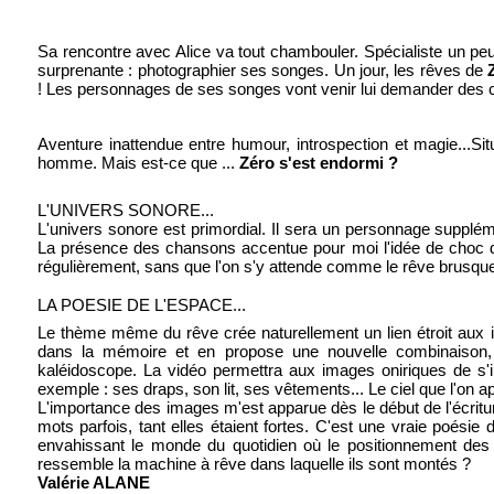
Sa rencontre avec Alice va tout chambouler. Spécialiste un peu 
surprenante : photographier ses songes. Un jour, les rêves de
! Les personnages de ses songes vont venir lui demander des com
Aventure inattendue entre humour, introspection et magie...Situ
homme. Mais est-ce que ...
Zéro s'est endormi ?
L'UNIVERS SONORE...
L'univers sonore est primordial. Il sera un personnage suppléme
La présence des chansons accentue pour moi l'idée de choc de
régulièrement, sans que l'on s'y attende comme le rêve brusque
LA POESIE DE L'ESPACE...
Le thème même du rêve crée naturellement un lien étroit aux 
dans la mémoire et en propose une nouvelle combinaison, 
kaléidoscope. La vidéo permettra aux images oniriques de s'
exemple : ses draps, son lit, ses vêtements... Le ciel que l'on ape
L'importance des images m'est apparue dès le début de l'écritu
mots parfois, tant elles étaient fortes. C'est une vraie poésie 
envahissant le monde du quotidien où le positionnement des c
ressemble la machine à rêve dans laquelle ils sont montés ?
Valérie ALANE