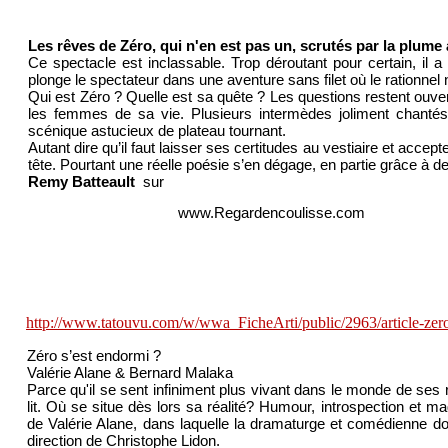
Les rêves de Zéro, qui n'en est pas un, scrutés par la plume 
Ce spectacle est inclassable. Trop déroutant pour certain, il a
plonge le spectateur dans une aventure sans filet où le rationnel n’
Qui est Zéro ? Quelle est sa quête ? Les questions restent ouv
les femmes de sa vie. Plusieurs intermèdes joliment chantés p
scénique astucieux de plateau tournant.
Autant dire qu’il faut laisser ses certitudes au vestiaire et acce
tête. Pourtant une réelle poésie s’en dégage, en partie grâce à
Remy Batteault
sur
www.Regardencoulisse.com
http://www.tatouvu.com/w/wwa_FicheArti/public/2963/article-zer
Zéro s’est endormi ?
Valérie Alane & Bernard Malaka
Parce qu'il se sent infiniment plus vivant dans le monde de ses 
lit. Où se situe dès lors sa réalité? Humour, introspection et 
de Valérie Alane, dans laquelle la dramaturge et comédienne do
direction de Christophe Lidon.