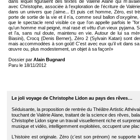
dans lequel figuraient des textes de Valérie Alane qui m'avai
avec Christophe, associée à l'exploration de l'écriture de Valéri
dans un univers que j'aime... Et puis cet homme, Zéro, est très
porte de sortie de la vie et il n'a, comme seul ballon d'oxygène
que le spectacle rend visible ce que l'on appelle parfois le "for 
qu'un homme mal peigné, mal rasé et vêtu d'un vieux pyjama. Son
et l'a, sans nul doute, maintenu en vie. Autour de lui sa mè
Biasini), Crocq (Denis Berner), Zéro 2 (Sylvain Katan) sont de
mais accommodées à son goût! C'est avec eux qu'il vit dans sa p
œuvre ou, plus modestement, un objet à sa façon!»
Dossier par
Alain Bugnard
Paru le 18/11/2012
Le joli voyage de Christophe Lidon au pays des rêves…
Séduisante, la proposition de rentrée du Théâtre Artistic Athéva
touchant de Valérie Alane, traitant de la science des rêves, bal
Christophe Lidon signe un travail visuellement riche et surpren
musique et vidéo, intelligemment exploitées, occupent une place
L'histoire est originale. Zéro (c'est son prénom) ne supporte 