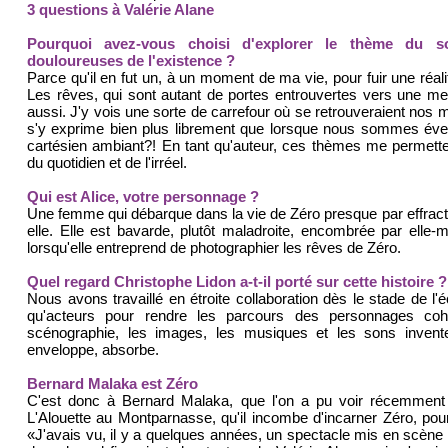
3 questions à Valérie Alane
Pourquoi avez-vous choisi d'explorer le thème du 
douloureuses de l'existence ?
Parce qu'il en fut un, à un moment de ma vie, pour fuir une réalit
Les rêves, qui sont autant de portes entrouvertes vers une mei
aussi. J'y vois une sorte de carrefour où se retrouveraient nos m
s'y exprime bien plus librement que lorsque nous sommes éveill
cartésien ambiant?! En tant qu'auteur, ces thèmes me permetten
du quotidien et de l'irréel.
Qui est Alice, votre personnage ?
Une femme qui débarque dans la vie de Zéro presque par effract
elle. Elle est bavarde, plutôt maladroite, encombrée par elle-
lorsqu'elle entreprend de photographier les rêves de Zéro.
Quel regard Christophe Lidon a-t-il porté sur cette histoire ?
Nous avons travaillé en étroite collaboration dès le stade de l'é
qu'acteurs pour rendre les parcours des personnages cohé
scénographie, les images, les musiques et les sons invente 
enveloppe, absorbe.
Bernard Malaka est Zéro
C'est donc à Bernard Malaka, que l'on a pu voir récemment
L'Alouette au Montparnasse, qu'il incombe d'incarner Zéro, pour 
«J'avais vu, il y a quelques années, un spectacle mis en scène