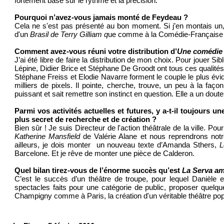
fortement basé sur le rythme et la précision.
Pourquoi n’avez-vous jamais monté de Feydeau ?
Cela ne s'est pas présenté au bon moment. Si j’en montais un
d'un
Brasil de Terry Gilliam q
ue comme à la Comédie-Française 
Comment avez-vous réuni votre distribution d’
Une comédie
J’ai été libre de faire la distribution de mon choix. Pour jouer Sib
Lépine, Didier Brice et Stéphane De Groodt ont tous ces qualités
Stéphane Freiss et Elodie Navarre forment le couple le plus évid
milliers de pixels. Il pointe, cherche, trouve, un peu à la faç
puissant et sait remettre son instinct en question. Elle a un doute 
Parmi vos activités actuelles et futures, y a-t-il toujours 
plus secret de recherche et de création ?
Bien sûr ! Je suis Directeur de l'action théâtrale de la ville. P
Katherine Mansfield
de Valérie Alane et nous reprendrons notr
ailleurs, je dois monter un nouveau texte d’Amanda Sthers,
L
Barcelone. Et je rêve de monter une pièce de Calderon.
Quel bilan tirez-vous de l’énorme succès qu’est
La Serva a
C’est le succès d’un théâtre de troupe, pour lequel Danièle e
spectacles faits pour une catégorie de public, proposer quelq
Champigny comme à Paris, la création d'un véritable théâtre popul