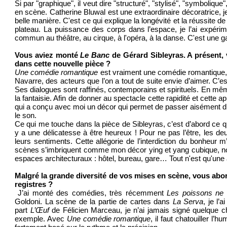
Si par "graphique", il veut dire "structuré", "stylisé", "symboliq
en scène. Catherine Bluwal est une extraordinaire décoratrice, j
belle manière. C'est ce qui explique la longévité et la réussite d
plateau. La puissance des corps dans l’espace, je l’ai expéri
commun au théâtre, au cirque, à l'opéra, à la danse. C'est une
Vous aviez monté
Le Banc
de Gérard Sibleyras. A présent
dans cette nouvelle pièce ?
Une comédie romantique
est vraiment une comédie romantique, 
Navarre, des acteurs que l’on a tout de suite envie d’aimer. C’
Ses dialogues sont raffinés, contemporains et spirituels. En mêm
la fantaisie. Afin de donner au spectacle cette rapidité et cette 
qui a conçu avec moi un décor qui permet de passer aisément d’u
le son.
Ce qui me touche dans la pièce de Sibleyras, c’est d’abord ce qu
y a une délicatesse à être heureux ! Pour ne pas l’être, les d
leurs sentiments. Cette allégorie de l’interdiction du bonheu
scènes s’imbriquent comme mon décor ying et yang cubique, noir
espaces architecturaux : hôtel, bureau, gare… Tout n'est qu'une af
Malgré la grande diversité de vos mises en scène, vous ab
registres ?
J’ai monté des comédies, très récemment
Les poissons ne
Goldoni. La scène de la partie de cartes dans
La Serva
, je l
part
L’Œuf
de Félicien Marceau, je n’ai jamais signé quelque c
exemple. Avec
Une comédie romantique
, il faut chatouiller l’