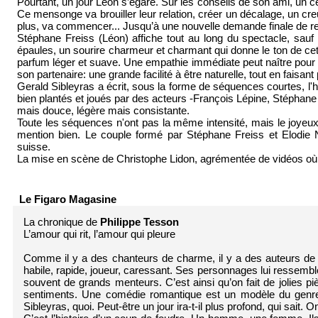
Pourtant, un jour Léon s’égare. Sur les conseils de son ami, un cé
Ce mensonge va brouiller leur relation, créer un décalage, un creu
plus, va commencer... Jusqu’à une nouvelle demande finale de 
Stéphane Freiss (Léon) affiche tout au long du spectacle, sauf 
épaules, un sourire charmeur et charmant qui donne le ton de cet
parfum léger et suave. Une empathie immédiate peut naître pour 
son partenaire: une grande facilité à être naturelle, tout en faisan
Gerald Sibleyras a écrit, sous la forme de séquences courtes, l'h
bien plantés et joués par des acteurs -François Lépine, Stéphane d
mais douce, légère mais consistante.
Toute les séquences n'ont pas la même intensité, mais le joyeux
mention bien. Le couple formé par Stéphane Freiss et Elodie Na
suisse.
La mise en scène de Christophe Lidon, agrémentée de vidéos où a
Le Figaro Magasine
La chronique de
Philippe Tesson
L’amour qui rit, l’amour qui pleure
Comme il y a des chanteurs de charme, il y a des auteurs de 
habile, rapide, joueur, caressant. Ses personnages lui ressembl
souvent de grands menteurs. C’est ainsi qu’on fait de jolies pièc
sentiments. Une comédie romantique est un modèle du genre. 
Sibleyras, quoi. Peut-être un jour ira-t-il plus profond, qui sait. O