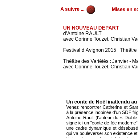
A suivre ...
Mises en sc
UN NOUVEAU DEPART
d’Antoine RAULT
avec Corinne Touzet, Christian Va
Festival d’Avignon 2015 Théâtre 
Théâtre des Variétés : Janvier - M
avec Corinne Touzet, Christian Va
Un conte de Noël inattendu au 
Venez rencontrer Catherine et Sarah
à la présence inopinée d’un SDF frigo
Antoine Rault (l’auteur du « Diab
signe ici un "conte de fée moderne", 
une cadre dynamique et désabusée
qui va bouleverser son existence et