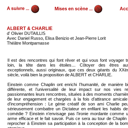
A suivre ...
Mises en scène ...
Accu
ALBERT & CHARLIE
d' Olivier DUTAILLIS
Avec Daniel Russo, Elisa Benizio et Jean-Pierre Lorit
Théâtre Montparnasse
Il est des rencontres qui font rêver et qui vous font voyager t
loin, la tête dans les étoiles… Côtoyer des êtres au
exceptionnels, aussi originaux, que ces deux géants du XX
siècle, voilà bien la proposition de ALBERT et CHARLIE.
Einstein comme Chaplin ont enrichi l'humanité, de manière b
différente, et l’universalité de leur impact sur nos vies r
passionnantes leurs rencontres, situées à des moments charniè
de leur engagement et chargées à la fois d’attirance amicale
d’incompréhension : Le génie créatif de son ami Charlie peut
sérieusement combattre un Dictateur en enfilant les habits de
comédie ? Einstein n’envisage pas l’ironie mordante comme 
arme efficace et le fait savoir. Puis ce sera au tour de Chaplin
reprocher à Einstein sa participation à la conception de la bo