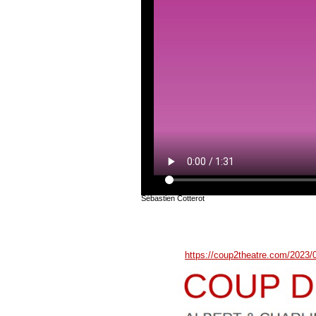
Sébastien Cotterot
https://coup2theatre.com/2023/0